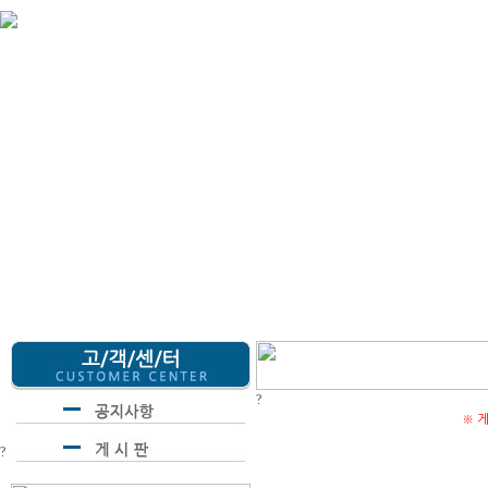
회사
?
※ 
?