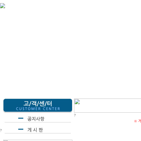
회사
?
※ 
?