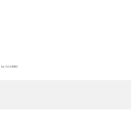
n by
GGAMBO