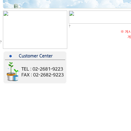
?
※ 게
게
?