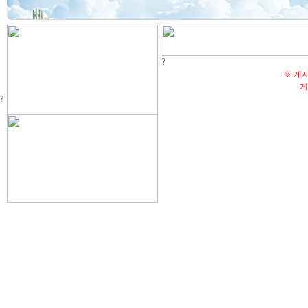
?
※ 게
게
?