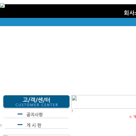
회사
?
※ 
?