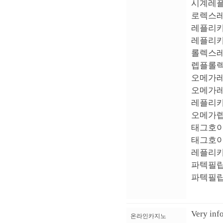
시계레플,렙
로렉스레플리
레플리카로렉
레플리카롤렉
롤렉스레플리
렙플롤렉스시
오메가레플리
오메가레플리
레플리카오메
오메가렙시계
태그호이어레
태그호이어레
레플리카태그
파텍필립레플
파텍필립레플
Very info
온라인카지노