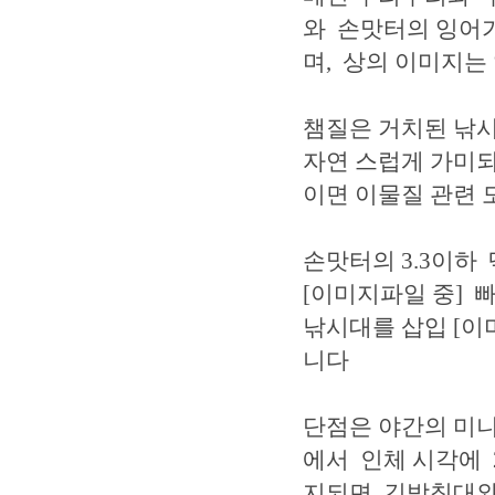
와 손맛터의 잉어가
며, 상의 이미지는
챔질은 거치된 낚
자연 스럽게 가미
이면 이물질 관련 
손맛터의 3.3이하
[이미지파일 중] 
낚시대를 삽입 [이
니다
단점은 야간의 미
에서 인체 시각에 
지되면 긴받침대와 