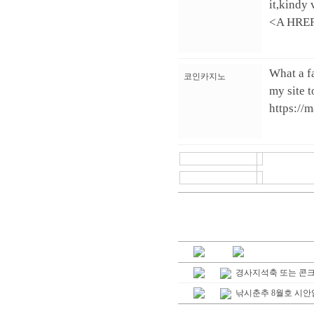
it,kindy 
<A HREF
What a fa
코인카지노
my site t
https://m
경사지석축 또는 콘크
낚시춘추 8월호 시안입니