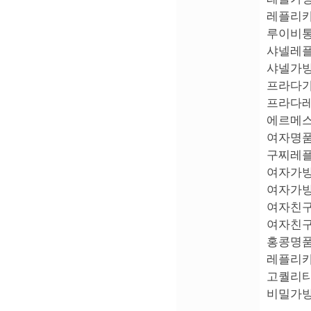
레플리카가방
루이비통레플
샤넬레플리카
샤넬가방 - 
프라다가방 -
프라다레플리
에르메스레플
여자명품가방
구찌레플리카
여자가방브랜
여자가방추천
여자친구선물
여자친구생일
홍콩명품가방
레플리카명품
고퀄리티명품
비밀가방상점